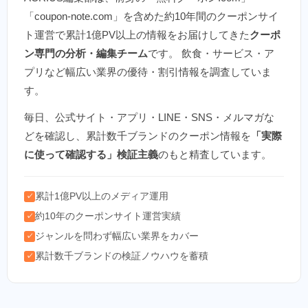
「coupon-note.com」を含めた約10年間のクーポンサイ
ト運営で累計1億PV以上の情報をお届けしてきた
クーポ
ン専門の分析・編集チーム
です。 飲食・サービス・ア
プリなど幅広い業界の優待・割引情報を調査していま
す。
毎日、公式サイト・アプリ・LINE・SNS・メルマガな
どを確認し、累計数千ブランドのクーポン情報を
「実際
に使って確認する」検証主義
のもと精査しています。
累計1億PV以上のメディア運用
✓
約10年のクーポンサイト運営実績
✓
ジャンルを問わず幅広い業界をカバー
✓
累計数千ブランドの検証ノウハウを蓄積
✓