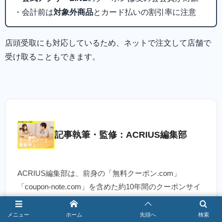
・会計前は
対象外商品
とカード払いの割引率に注意
店頭受取にも対応しているため、ネットで注文して店舗で
受け取ることもできます。
記事執筆・監修：ACRIUS編集部
ACRIUS編集部は、前身の「無料クーポン.com」
「coupon-note.com」を含めた約10年間のクーポンサイ
ト運営で累計1億PV以上の情報をお届けしてきた
クーポ
ン専門の分析・編集チーム
です。 飲食・サービス・ア
メニュー
ホーム
先頭へ
検索