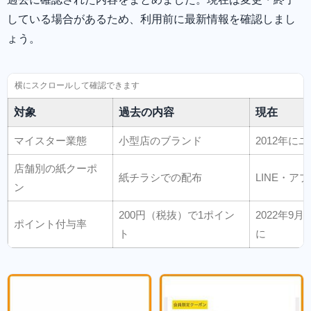
している場合があるため、利用前に最新情報を確認しまし
ょう。
対象
過去の内容
現在
マイスター業態
小型店のブランド
2012年に
店舗別の紙クーポ
紙チラシでの配布
LINE・ア
ン
200円（税抜）で1ポイン
2022年
ポイント付与率
ト
に