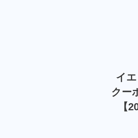
イエ
クー
【2