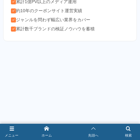
累計1億PV以上のメディア運用
✓
約10年のクーポンサイト運営実績
✓
ジャンルを問わず幅広い業界をカバー
✓
累計数千ブランドの検証ノウハウを蓄積
✓
メニュー
ホーム
先頭へ
検索