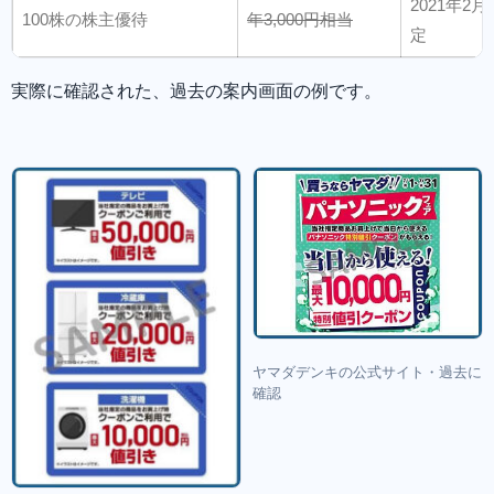
2021年2
100株の株主優待
年3,000円相当
定
実際に確認された、過去の案内画面の例です。
ヤマダデンキの公式サイト・過去に
確認