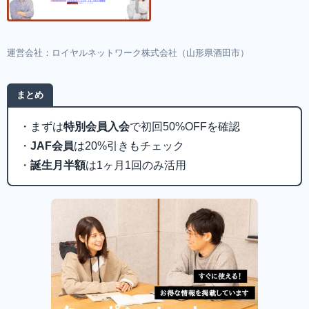
運営会社：ロイヤルネットワーク株式会社（山形県酒田市）
まとめ
・まずは
特別会員入会
で初回50%OFFを確認
・
JAF会員
は20%引きもチェック
・
誕生月半額
は1ヶ月1回のみ活用