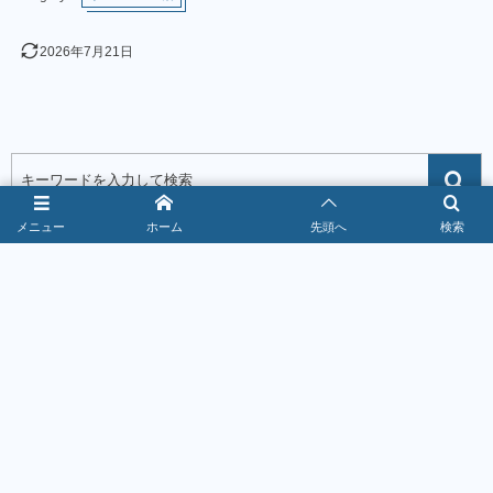
2026年7月21日
メニュー
ホーム
先頭へ
検索
お得なクーポン情報！
1
焼肉きんぐクーポン最新情報｜警部到達で
10％OFF【2026年8月】
2026年8月5日
367111 views
2
ゆず庵クーポン最新情報｜スタンプ2個で200円引