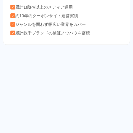
累計1億PV以上のメディア運用
✓
約10年のクーポンサイト運営実績
✓
ジャンルを問わず幅広い業界をカバー
✓
累計数千ブランドの検証ノウハウを蓄積
✓