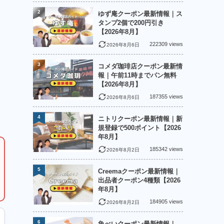
2
ゆず庵クーポン最新情報｜ス
タンプ2個で200円引き
【2026年8月】
222309 views
2026年8月6日
3
コメダ珈琲店クーポン最新情
報｜午前11時までパン無料
【2026年8月】
187355 views
2026年8月6日
4
ニトリクーポン最新情報｜新
規登録で500ポイント【2026
年8月】
185342 views
2026年8月2日
5
Creemaクーポン最新情報｜
出品者クーポン4種類【2026
年8月】
184905 views
2026年8月2日
6
魚べいクーポン最新情報｜