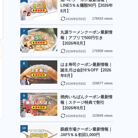
LINE5％＆麺類90円【2026年
8月】
178433 views
2026年8月6日
7
丸源ラーメンクーポン最新情
報｜アプリで500円引き
【2026年8月】
176958 views
2026年8月6日
8
はま寿司クーポン最新情報｜
誕生月は会計8％OFF【2026
年8月】
159677 views
2026年8月8日
9
焼肉いちばんクーポン最新情
報｜ステージ特典で割引
【2026年8月】
153949 views
2026年8月6日
10
眼鏡市場クーポン最新情報｜
JAF5％＆初回1,000円