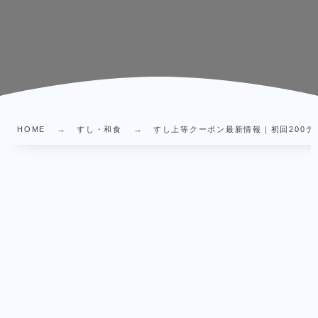
HOME
すし・和食
すし上等クーポン最新情報｜初回200デリ