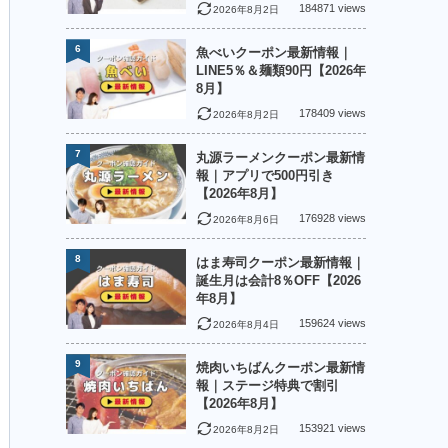
184871 views
2026年8月2日
6
魚べいクーポン最新情報｜
LINE5％＆麺類90円【2026年
8月】
178409 views
2026年8月2日
7
丸源ラーメンクーポン最新情
報｜アプリで500円引き
【2026年8月】
176928 views
2026年8月6日
8
はま寿司クーポン最新情報｜
誕生月は会計8％OFF【2026
年8月】
159624 views
2026年8月4日
9
焼肉いちばんクーポン最新情
報｜ステージ特典で割引
【2026年8月】
153921 views
2026年8月2日