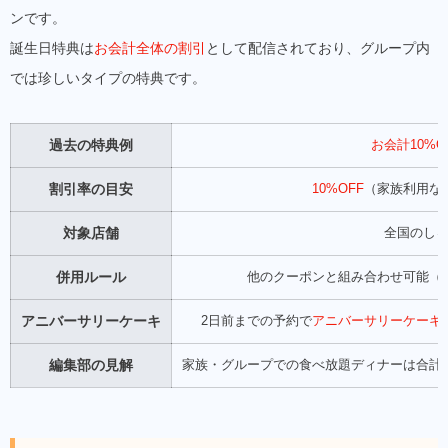
ンです。
誕生日特典は
お会計全体の割引
として配信されており、グループ内
では珍しいタイプの特典です。
過去の特典例
お会計10%O
割引率の目安
10%OFF
（家族利用な
対象店舗
全国のし
併用ルール
他のクーポンと組み合わせ可能（
アニバーサリーケーキ
2日前までの予約で
アニバーサリーケーキ（
編集部の見解
家族・グループでの食べ放題ディナーは合計