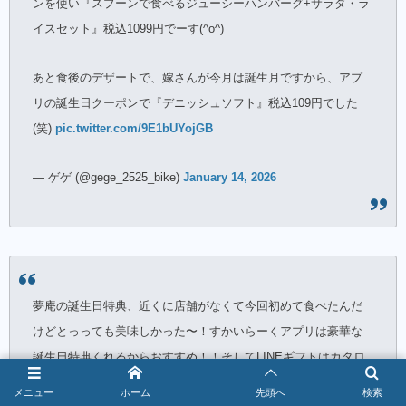
ンを使い『スプーンで食べるジューシーハンバーグ+サラダ・ラ
イスセット』税込1099円でーす(^o^)
あと食後のデザートで、嫁さんが今月は誕生月ですから、アプ
リの誕生日クーポンで『デニッシュソフト』税込109円でした
(笑)
pic.twitter.com/9E1bUYojGB
— ゲゲ (@gege_2525_bike)
January 14, 2026
夢庵の誕生日特典、近くに店舗がなくて今回初めて食べたんだ
けどとっっても美味しかった〜！すかいらーくアプリは豪華な
誕生日特典くれるからおすすめ！！そしてLINEギフトはカタロ
グギフトにした、すかいらーくで使えるポイントがほしくて！
メニュー
ホーム
先頭へ
検索