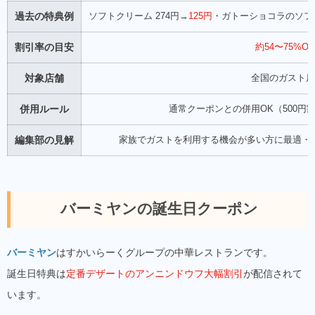
過去の特典例
ソフトクリーム 274円→
125円
・ガトーショコラのソフト
割引率の目安
約54〜75%OF
対象店舗
全国のガスト店
併用ルール
通常クーポンとの併用OK（500円
編集部の見解
家族でガストを利用する機会が多い方に最適・
バーミヤンの誕生日クーポン
バーミヤン
はすかいらーくグループの中華レストランです。
誕生日特典は
定番デザートのアンニンドウフ大幅割引
が配信されて
います。