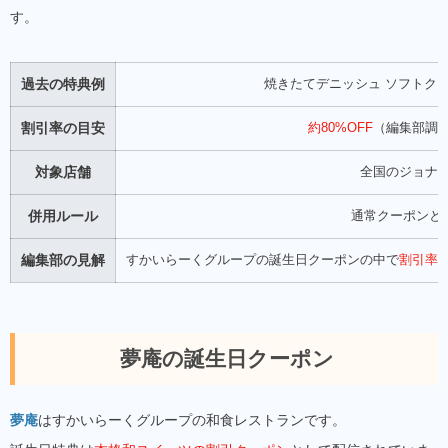
す。
過去の特典例
焼きたてデニッシュ ソフトクリ
割引率の目安
約80%OFF
（編集部調
対象店舗
全国のジョナ
併用ルール
通常クーポンと
編集部の見解
すかいらーくグループの誕生日クーポンの中で
割引率
夢庵の誕生日クーポン
夢庵
はすかいらーくグループの和食レストランです。