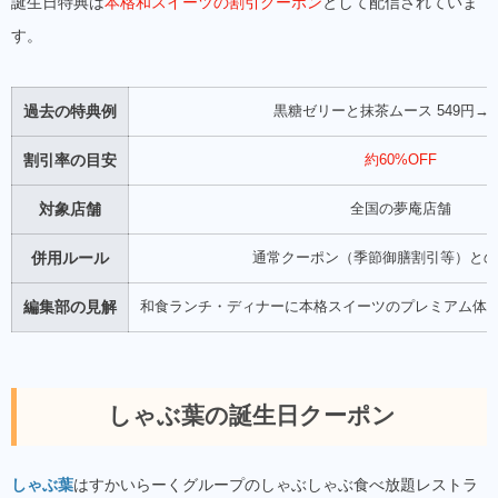
誕生日特典は
本格和スイーツの割引クーポン
として配信されていま
す。
過去の特典例
黒糖ゼリーと抹茶ムース 549円→
割引率の目安
約60%OFF
対象店舗
全国の夢庵店舗
併用ルール
通常クーポン（季節御膳割引等）との
編集部の見解
和食ランチ・ディナーに本格スイーツのプレミアム体
しゃぶ葉の誕生日クーポン
しゃぶ葉
はすかいらーくグループのしゃぶしゃぶ食べ放題レストラ