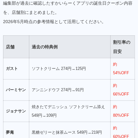
編集部が過去に確認したすかいらーくアプリの誕生日クーポン内容
を、店舗別にまとめました。
2026年5月時点の参考情報として活用してください。
割引率の
店舗
過去の特典例
目安
約
ガスト
ソフトクリーム 274円→125円
54%OFF
約
バーミヤン
アンニンドウフ 274円→91円
66%OFF
焼きたてデニッシュ ソフトクリーム添え
約
ジョナサン
549円→109円
80%OFF
約
夢庵
黒糖ゼリーと抹茶ムース 549円→219円
60%OFF