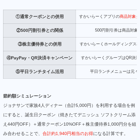
①通常クーポンとの併用
すかいらーくアプリの
商品対象ク
②500円割引券との関係
500円割引券は商品対
③株主優待券との併用
すかいらーくホールディングス株主
④PayPay・QR決済キャンペーン
すかいらーくグループはQR決
⑤平日ランチタイム活用
平日ランチメニューは元々
節約額シミュレーション
ジョナサンで家族4人ディナー（合計5,000円）を利用する場合を例
にすると、誕生日クーポン（焼きたてデニッシュ ソフトクリーム添
え440円OFF）＋通常クーポン10%OFF＋株主優待券1,000円分を組
み合わせることで、
合計約1,940円相当のお得
になる計算です。