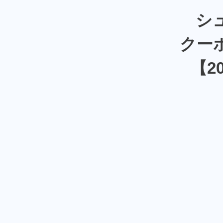
シ
クー
【2