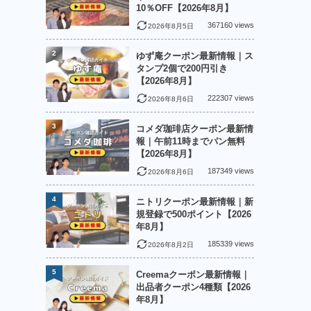
10％OFF【2026年8月】
367160 views
2026年8月5日
2
ゆず庵クーポン最新情報｜ス
タンプ2個で200円引き
【2026年8月】
222307 views
2026年8月6日
3
コメダ珈琲店クーポン最新情
報｜午前11時までパン無料
【2026年8月】
187349 views
2026年8月6日
4
ニトリクーポン最新情報｜新
規登録で500ポイント【2026
年8月】
185339 views
2026年8月2日
5
Creemaクーポン最新情報｜
出品者クーポン4種類【2026
年8月】