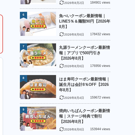
184901 views
2026年8月2日
6
魚べいクーポン最新情報｜
LINE5％＆麺類90円【2026年
8月】
178432 views
2026年8月6日
7
丸源ラーメンクーポン最新情
報｜アプリで500円引き
【2026年8月】
176956 views
2026年8月6日
8
はま寿司クーポン最新情報｜
誕生月は会計8％OFF【2026
年8月】
159672 views
2026年8月4日
9
焼肉いちばんクーポン最新情
報｜ステージ特典で割引
【2026年8月】
153944 views
2026年8月6日