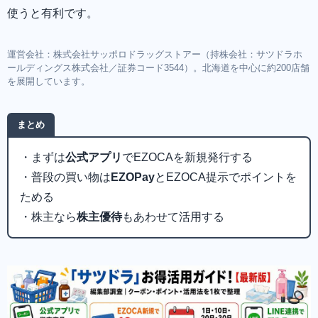
使うと有利です。
運営会社：株式会社サッポロドラッグストアー（持株会社：サツドラホ
ールディングス株式会社／証券コード3544）。北海道を中心に約200店舗
を展開しています。
まとめ
・まずは
公式アプリ
でEZOCAを新規発行する
・普段の買い物は
EZOPay
とEZOCA提示でポイントを
ためる
・株主なら
株主優待
もあわせて活用する