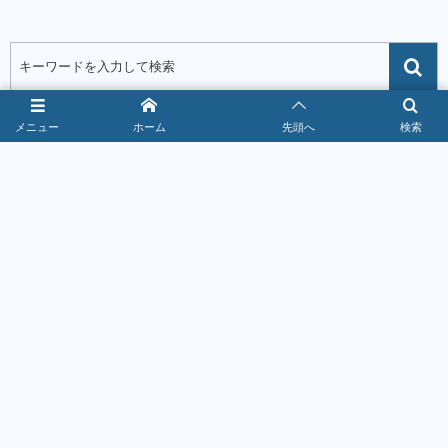
メニュー
ホーム
先頭へ
検索
お得なクーポン情報！
1
焼肉きんぐクーポン最新情報｜警部到達で
10％OFF【2026年8月】
2026年8月5日
367111 views
2
ゆず庵クーポン最新情報｜スタンプ2個で200円引
き【2026年8月】
2026年8月6日
222279 views
3
コメダ珈琲店クーポン最新情報｜午前11時までパ