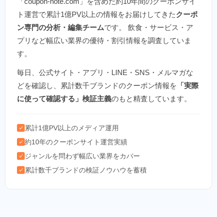
「coupon-note.com」を含めた約10年間のクーポンサイ
ト運営で累計1億PV以上の情報をお届けしてきた
クーポ
ン専門の分析・編集チーム
です。 飲食・サービス・ア
プリなど幅広い業界の優待・割引情報を調査していま
す。
毎日、公式サイト・アプリ・LINE・SNS・メルマガな
どを確認し、累計数千ブランドのクーポン情報を
「実際
に使って確認する」検証主義
のもと精査しています。
累計1億PV以上のメディア運用
✓
約10年のクーポンサイト運営実績
✓
ジャンルを問わず幅広い業界をカバー
✓
累計数千ブランドの検証ノウハウを蓄積
✓