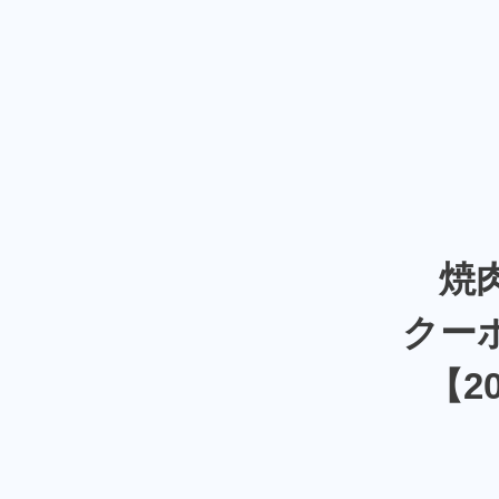
焼
クー
【2