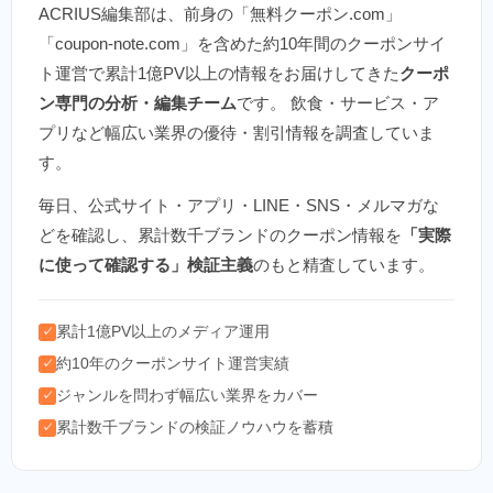
ACRIUS編集部は、前身の「無料クーポン.com」
「coupon-note.com」を含めた約10年間のクーポンサイ
ト運営で累計1億PV以上の情報をお届けしてきた
クーポ
ン専門の分析・編集チーム
です。 飲食・サービス・ア
プリなど幅広い業界の優待・割引情報を調査していま
す。
毎日、公式サイト・アプリ・LINE・SNS・メルマガな
どを確認し、累計数千ブランドのクーポン情報を
「実際
に使って確認する」検証主義
のもと精査しています。
累計1億PV以上のメディア運用
✓
約10年のクーポンサイト運営実績
✓
ジャンルを問わず幅広い業界をカバー
✓
累計数千ブランドの検証ノウハウを蓄積
✓