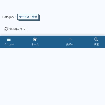
サービス・生活
2026年7月17日
メニュー
ホーム
先頭へ
検索
お得なクーポン情報！
1
焼肉きんぐクーポン最新情報｜警部到達で
10％OFF【2026年8月】