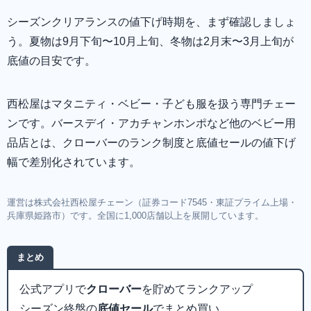
シーズンクリアランスの値下げ時期を、まず確認しましょ
う。夏物は9月下旬〜10月上旬、冬物は2月末〜3月上旬が
底値の目安です。
西松屋はマタニティ・ベビー・子ども服を扱う専門チェー
ンです。バースデイ・アカチャンホンポなど他のベビー用
品店とは、クローバーのランク制度と底値セールの値下げ
幅で差別化されています。
運営は株式会社西松屋チェーン（証券コード7545・東証プライム上場・
兵庫県姫路市）です。全国に1,000店舗以上を展開しています。
まとめ
公式アプリで
クローバー
を貯めてランクアップ
シーズン終盤の
底値セール
でまとめ買い