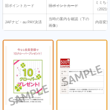
ミミちゃ
旧ポイントカード
旧ポイントカード
（2021
当時の案内を確認（下の
JAFナビ・au PAY決済
内容変更
画像）