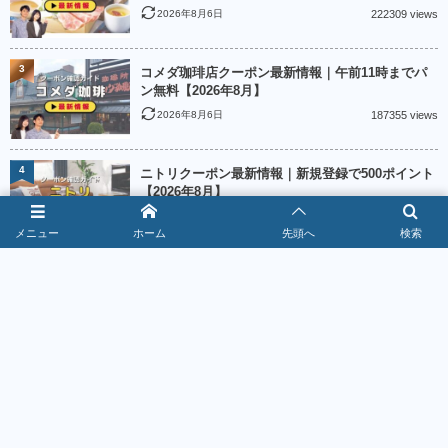
2026年8月6日
222309 views
3
コメダ珈琲店クーポン最新情報｜午前11時までパ
ン無料【2026年8月】
2026年8月6日
187355 views
4
ニトリクーポン最新情報｜新規登録で500ポイント
【2026年8月】
2026年8月2日
185342 views
メニュー
ホーム
先頭へ
検索
5
Creemaクーポン最新情報｜出品者クーポン4種類
【2026年8月】
2026年8月2日
184905 views
6
魚べいクーポン最新情報｜LINE5％＆麺類90円
【2026年8月】
2026年8月6日
178433 views