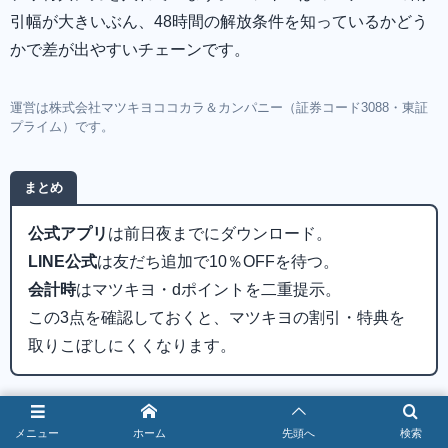
引幅が大きいぶん、48時間の解放条件を知っているかどう
かで差が出やすいチェーンです。
運営は株式会社マツキヨココカラ＆カンパニー（証券コード3088・東証
プライム）です。
まとめ
公式アプリ
は前日夜までにダウンロード。
LINE公式
は友だち追加で10％OFFを待つ。
会計時
はマツキヨ・dポイントを二重提示。
この3点を確認しておくと、マツキヨの割引・特典を
取りこぼしにくくなります。
最新の内容は、マツキヨココカラ公式アプリ・LINE公式ア
カウント・マツキヨココカラ＆カンパニーのIRページで確
メニュー
ホーム
先頭へ
検索