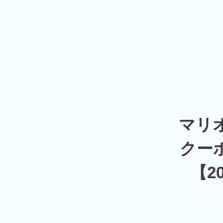
マリ
クー
【2