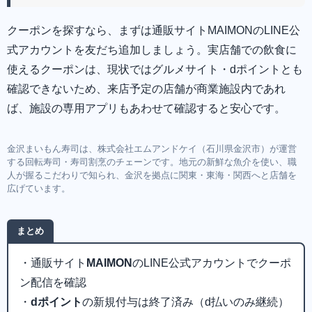
クーポンを探すなら、まずは通販サイトMAIMONのLINE公
式アカウントを友だち追加しましょう。実店舗での飲食に
使えるクーポンは、現状ではグルメサイト・dポイントとも
確認できないため、来店予定の店舗が商業施設内であれ
ば、施設の専用アプリもあわせて確認すると安心です。
金沢まいもん寿司は、株式会社エムアンドケイ（石川県金沢市）が運営
する回転寿司・寿司割烹のチェーンです。地元の新鮮な魚介を使い、職
人が握るこだわりで知られ、金沢を拠点に関東・東海・関西へと店舗を
広げています。
まとめ
・通販サイト
MAIMON
のLINE公式アカウントでクーポ
ン配信を確認
・
dポイント
の新規付与は終了済み（d払いのみ継続）