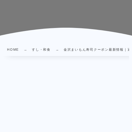
HOME
すし・和食
金沢まいもん寿司クーポン最新情報｜通販L