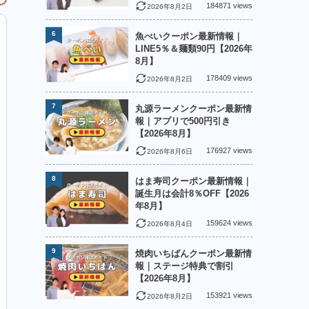
184871 views
2026年8月2日
6
魚べいクーポン最新情報｜
LINE5％＆麺類90円【2026年
8月】
178409 views
2026年8月2日
7
丸源ラーメンクーポン最新情
報｜アプリで500円引き
【2026年8月】
176927 views
2026年8月6日
8
はま寿司クーポン最新情報｜
誕生月は会計8％OFF【2026
年8月】
159624 views
2026年8月4日
9
焼肉いちばんクーポン最新情
報｜ステージ特典で割引
【2026年8月】
153921 views
2026年8月2日