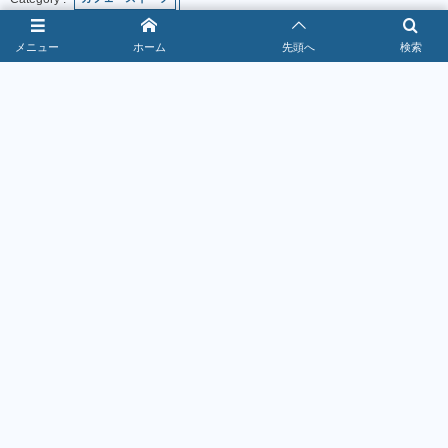
メニュー
ホーム
先頭へ
検索
2026年7月22日
お得なクーポン情報！
1
焼肉きんぐクーポン最新情報｜警部到達で
10％OFF【2026年8月】
2026年8月5日
367111 views
2
ゆず庵クーポン最新情報｜スタンプ2個で200円引