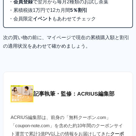
・
会員登録
で翌月から毎月2種類のお試し茶葉
・累積税抜1万円で12カ月間
5％割引
・会員限定
イベント
もあわせてチェック
次の買い物の前に、マイページで現在の累積購入額と割引
の適用状況をあわせて確かめましょう。
記事執筆・監修：ACRIUS編集部
ACRIUS編集部は、前身の「無料クーポン.com」
「coupon-note.com」を含めた約10年間のクーポンサイ
ト運営で累計1億PV以上の情報をお届けしてきた
クーポ