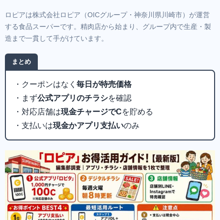
ロピアは株式会社ロピア（OICグループ・神奈川県川崎市）が運営
する食品スーパーです。精肉店から始まり、グループ内で生産・製
造まで一貫して手がけています。
まとめ
・クーポンはなく
毎日が特売価格
・まず
公式アプリのチラシ
を確認
・対応店舗は
現金チャージでC
を貯める
・支払いは
現金かアプリ支払い
のみ