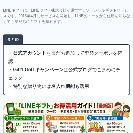
LINEギフトは、LINEヤフー株式会社が運営するソーシャルギフトサービ
スです。2015年4月にサービスを開始し、LINEのトークから住所を知らな
くても友だちにギフトを贈れます。
まとめ
・
公式アカウント
を友だち追加して季節クーポンを確
認
・
Gift1 Get1キャンペーン
は公式ブログでこまめにチ
ェック
・特別な贈り物には
名入れ機能
も活用