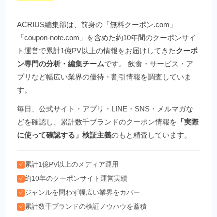
ACRIUS編集部は、前身の「無料クーポン.com」
「coupon-note.com」を含めた約10年間のクーポンサイ
ト運営で累計1億PV以上の情報をお届けしてきた
クーポ
ン専門の分析・編集チーム
です。 飲食・サービス・ア
プリなど幅広い業界の優待・割引情報を調査していま
す。
毎日、公式サイト・アプリ・LINE・SNS・メルマガな
どを確認し、累計数千ブランドのクーポン情報を
「実際
に使って確認する」検証主義
のもと精査しています。
累計1億PV以上のメディア運用
✓
約10年のクーポンサイト運営実績
✓
ジャンルを問わず幅広い業界をカバー
✓
累計数千ブランドの検証ノウハウを蓄積
✓