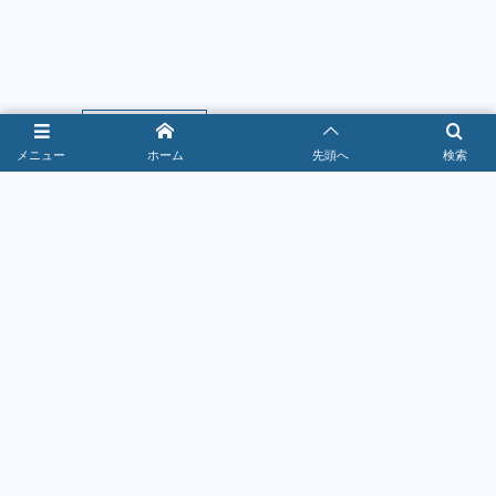
ファッション・美容
メニュー
ホーム
先頭へ
検索
2026年7月16日
お得なクーポン情報！
1
焼肉きんぐクーポン最新情報｜警部到達で