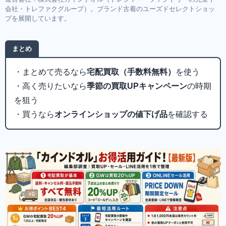
会社・トレファクグループ）。ブランド古着のユーズドセレクトショッ
プを展開しています。
まとめ
・まとめて売るなら
宅配買取（手数料無料）
を使う
・高く売りたいなら
季節の買取UPキャンペーン
の時期
を狙う
・買うなら
オンラインショップの値下げ品
を確認する