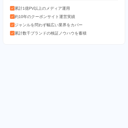
累計1億PV以上のメディア運用
✓
約10年のクーポンサイト運営実績
✓
ジャンルを問わず幅広い業界をカバー
✓
累計数千ブランドの検証ノウハウを蓄積
✓