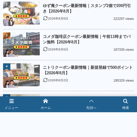
2
ゆず庵クーポン最新情報｜スタンプ2個で200円引
き【2026年8月】
2026年8月6日
222297 views
3
コメダ珈琲店クーポン最新情報｜午前11時までパ
ン無料【2026年8月】
2026年8月6日
187339 views
4
ニトリクーポン最新情報｜新規登録で500ポイント
【2026年8月】
2026年8月2日
185329 views
5
Creemaクーポン最新情報｜出品者クーポン4種類
【2026年8月】
メニュー
ホーム
先頭へ
検索
2026年8月2日
184888 views
6
魚べいクーポン最新情報｜LINE5％＆麺類90円
【2026年8月】