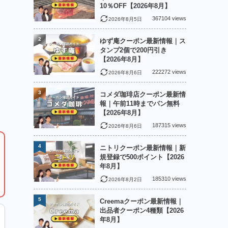
10％OFF【2026年8月】
367104 views
2026年8月5日
2
ゆず庵クーポン最新情報｜ス
タンプ2個で200円引き
【2026年8月】
222272 views
2026年8月6日
3
コメダ珈琲店クーポン最新情
報｜午前11時までパン無料
【2026年8月】
187315 views
2026年8月6日
4
ニトリクーポン最新情報｜新
規登録で500ポイント【2026
年8月】
185310 views
2026年8月2日
5
Creemaクーポン最新情報｜
出品者クーポン4種類【2026
年8月】