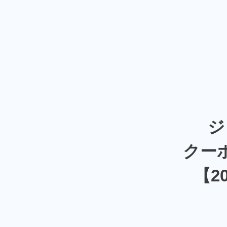
ジ
クー
【2