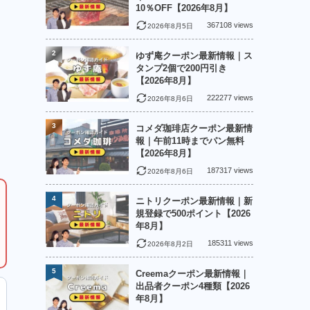
10％OFF【2026年8月】
367108 views
2026年8月5日
2
ゆず庵クーポン最新情報｜ス
タンプ2個で200円引き
【2026年8月】
222277 views
2026年8月6日
3
コメダ珈琲店クーポン最新情
報｜午前11時までパン無料
【2026年8月】
187317 views
2026年8月6日
4
ニトリクーポン最新情報｜新
規登録で500ポイント【2026
年8月】
185311 views
2026年8月2日
5
Creemaクーポン最新情報｜
出品者クーポン4種類【2026
年8月】