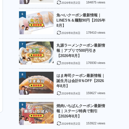
184875 views
2026年8月2日
6
魚べいクーポン最新情報｜
LINE5％＆麺類90円【2026年
8月】
178410 views
2026年8月6日
7
丸源ラーメンクーポン最新情
報｜アプリで500円引き
【2026年8月】
176930 views
2026年8月6日
8
はま寿司クーポン最新情報｜
誕生月は会計8％OFF【2026
年8月】
159627 views
2026年8月4日
9
焼肉いちばんクーポン最新情
報｜ステージ特典で割引
【2026年8月】
153922 views
2026年8月2日