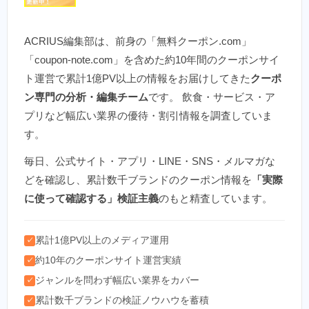
ACRIUS編集部は、前身の「無料クーポン.com」
「coupon-note.com」を含めた約10年間のクーポンサイ
ト運営で累計1億PV以上の情報をお届けしてきた
クーポ
ン専門の分析・編集チーム
です。 飲食・サービス・ア
プリなど幅広い業界の優待・割引情報を調査していま
す。
毎日、公式サイト・アプリ・LINE・SNS・メルマガな
どを確認し、累計数千ブランドのクーポン情報を
「実際
に使って確認する」検証主義
のもと精査しています。
累計1億PV以上のメディア運用
✓
約10年のクーポンサイト運営実績
✓
ジャンルを問わず幅広い業界をカバー
✓
累計数千ブランドの検証ノウハウを蓄積
✓