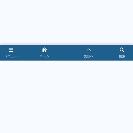
メニュー
ホーム
先頭へ
検索
すし・和食
食べ放題・飲み放題
2026年7月15日