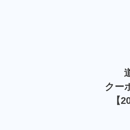
クー
【2