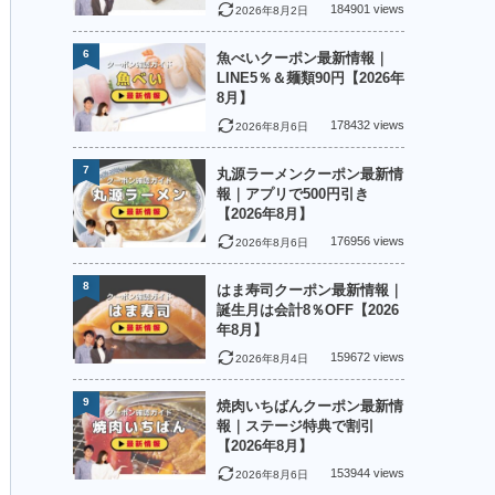
184901 views
2026年8月2日
6
魚べいクーポン最新情報｜
LINE5％＆麺類90円【2026年
8月】
178432 views
2026年8月6日
7
丸源ラーメンクーポン最新情
報｜アプリで500円引き
【2026年8月】
176956 views
2026年8月6日
8
はま寿司クーポン最新情報｜
誕生月は会計8％OFF【2026
年8月】
159672 views
2026年8月4日
9
焼肉いちばんクーポン最新情
報｜ステージ特典で割引
【2026年8月】
153944 views
2026年8月6日