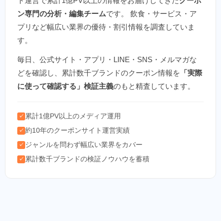
ト運営で累計1億PV以上の情報をお届けしてきた
クーポ
ン専門の分析・編集チーム
です。 飲食・サービス・ア
プリなど幅広い業界の優待・割引情報を調査していま
す。
毎日、公式サイト・アプリ・LINE・SNS・メルマガな
どを確認し、累計数千ブランドのクーポン情報を
「実際
に使って確認する」検証主義
のもと精査しています。
累計1億PV以上のメディア運用
✓
約10年のクーポンサイト運営実績
✓
ジャンルを問わず幅広い業界をカバー
✓
累計数千ブランドの検証ノウハウを蓄積
✓