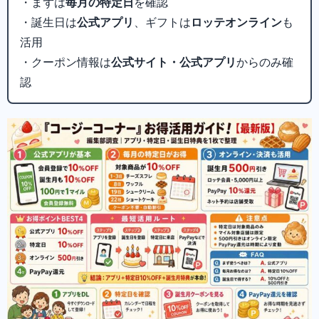
・まずは
毎月の特定日
を確認
・誕生日は
公式アプリ
、ギフトは
ロッテオンライン
も
活用
・クーポン情報は
公式サイト・公式アプリ
からのみ確
認