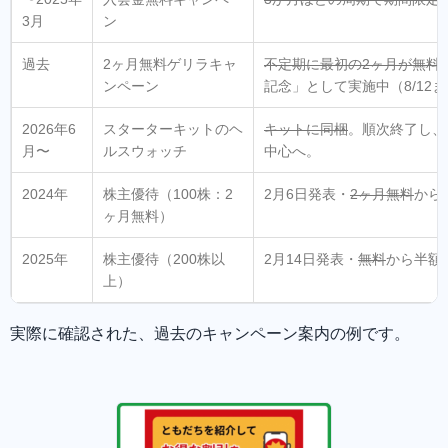
3月
ン
過去
2ヶ月無料ゲリラキャ
不定期に最初の2ヶ月が無料
ンペーン
記念」として実施中（8/12
2026年6
スターターキットのヘ
キットに同梱
。順次終了し、
月〜
ルスウォッチ
中心へ。
2024年
株主優待（100株：2
2月6日発表・
2ヶ月無料
から
ヶ月無料）
2025年
株主優待（200株以
2月14日発表・
無料
から半額
上）
実際に確認された、過去のキャンペーン案内の例です。