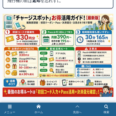
飛行機の前は
返却
を忘れずに
外出前に、招待コード・ChargeSPOT Pass・通常料金・返
メニュー
ホーム
先頭へ
検索