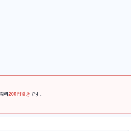
園料
200円引き
です。