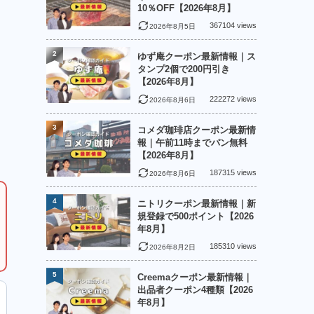
10％OFF【2026年8月】
367104 views
2026年8月5日
2
ゆず庵クーポン最新情報｜ス
タンプ2個で200円引き
【2026年8月】
222272 views
2026年8月6日
3
コメダ珈琲店クーポン最新情
報｜午前11時までパン無料
【2026年8月】
187315 views
2026年8月6日
4
ニトリクーポン最新情報｜新
規登録で500ポイント【2026
年8月】
185310 views
2026年8月2日
5
Creemaクーポン最新情報｜
出品者クーポン4種類【2026
年8月】