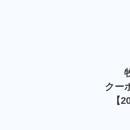
クー
【2