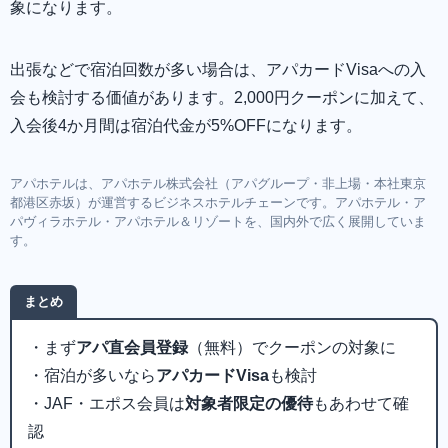
象になります。
出張などで宿泊回数が多い場合は、アパカードVisaへの入
会も検討する価値があります。2,000円クーポンに加えて、
入会後4か月間は宿泊代金が5%OFFになります。
アパホテルは、アパホテル株式会社（アパグループ・非上場・本社東京
都港区赤坂）が運営するビジネスホテルチェーンです。アパホテル・ア
パヴィラホテル・アパホテル＆リゾートを、国内外で広く展開していま
す。
まとめ
・まず
アパ直会員登録
（無料）でクーポンの対象に
・宿泊が多いなら
アパカードVisa
も検討
・JAF・エポス会員は
対象者限定の優待
もあわせて確
認