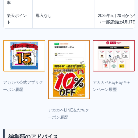
率
楽天ポイン
導入なし
2025年5月20日か
ト
（一部店舗は4月17
アカカベ公式アプリク
アカカベPayPayキャ
ーポン履歴
ンペーン履歴
アカカベLINE友だちク
ーポン履歴
編集部のアドバイス