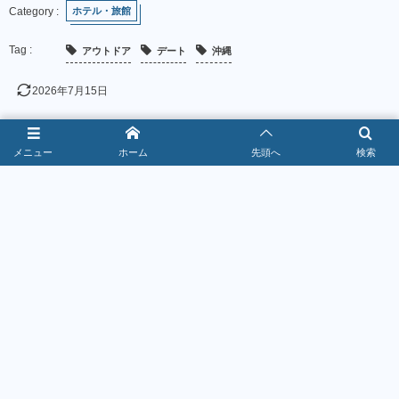
ホテル・旅館
アウトドア
デート
沖縄
2026年7月15日
メニュー
ホーム
先頭へ
検索
お得なクーポン情報！
1
焼肉きんぐクーポン最新情報｜警部到達で
10％OFF【2026年8月】
2026年8月5日
367165 views