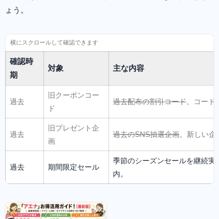
ょう。
確認時
対象
主な内容
期
旧クーポンコー
過去
過去配布の割引コード
。コード
ド
旧プレゼント企
過去
過去のSNS抽選企画
。新しい企
画
季節のシーズンセールを継続実施
過去
期間限定セール
内。