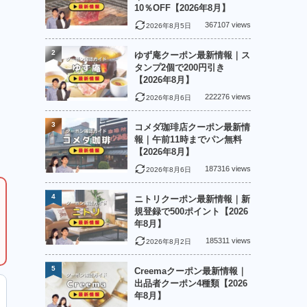
10％OFF【2026年8月】
367107 views
2026年8月5日
2
ゆず庵クーポン最新情報｜ス
タンプ2個で200円引き
【2026年8月】
222276 views
2026年8月6日
3
コメダ珈琲店クーポン最新情
報｜午前11時までパン無料
【2026年8月】
187316 views
2026年8月6日
4
ニトリクーポン最新情報｜新
規登録で500ポイント【2026
年8月】
185311 views
2026年8月2日
5
Creemaクーポン最新情報｜
出品者クーポン4種類【2026
年8月】