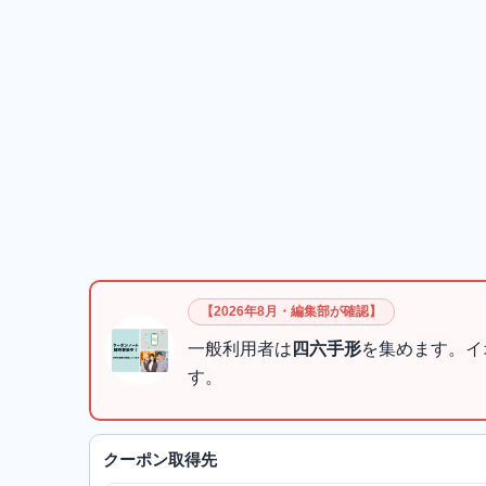
【2026年8月・編集部が確認】
一般利用者は
四六手形
を集めます。イ
す。
クーポン取得先