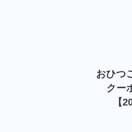
おひつ
クー
【2