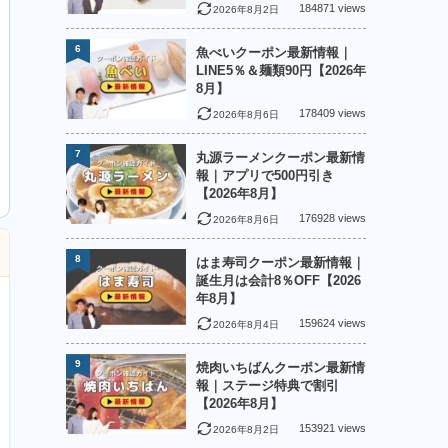
184871 views
2026年8月2日
6
魚べいクーポン最新情報｜
LINE5％＆麺類90円【2026年
8月】
178409 views
2026年8月6日
7
丸源ラーメンクーポン最新情
報｜アプリで500円引き
【2026年8月】
176928 views
2026年8月6日
8
はま寿司クーポン最新情報｜
誕生月は会計8％OFF【2026
年8月】
159624 views
2026年8月4日
9
焼肉いちばんクーポン最新情
報｜ステージ特典で割引
【2026年8月】
153921 views
2026年8月2日