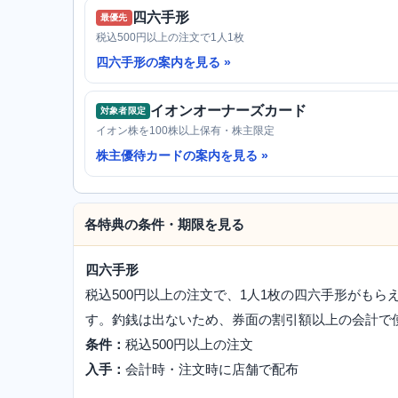
四六手形
最優先
税込500円以上の注文で1人1枚
四六手形の案内を見る
イオンオーナーズカード
対象者限定
イオン株を100株以上保有・株主限定
株主優待カードの案内を見る
各特典の条件・期限を見る
四六手形
税込500円以上の注文で、1人1枚の四六手形がもらえま
す。釣銭は出ないため、券面の割引額以上の会計で
条件：
税込500円以上の注文
入手：
会計時・注文時に店舗で配布