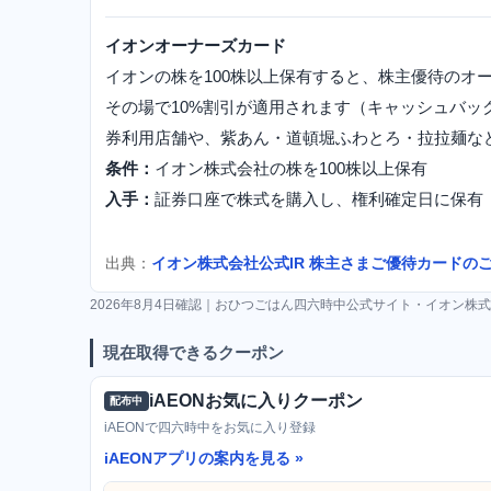
イオンオーナーズカード
イオンの株を100株以上保有すると、株主優待のオ
その場で10%割引が適用されます（キャッシュバッ
券利用店舗や、紫あん・道頓堀ふわとろ・拉拉麺な
条件：
イオン株式会社の株を100株以上保有
入手：
証券口座で株式を購入し、権利確定日に保有
出典：
イオン株式会社公式IR 株主さまご優待カードの
2026年8月4日確認｜おひつごはん四六時中公式サイト・イオン株式
現在取得できるクーポン
iAEONお気に入りクーポン
配布中
iAEONで四六時中をお気に入り登録
iAEONアプリの案内を見る