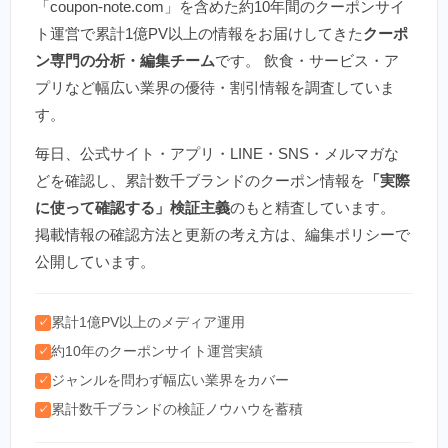
「coupon-note.com」を含めた約10年間のクーポンサイ
ト運営で累計1億PV以上の情報をお届けしてきた
クーポ
ン専門の分析・編集チーム
です。 飲食・サービス・ア
プリなど幅広い業界の優待・割引情報を調査していま
す。
毎日、公式サイト・アプリ・LINE・SNS・メルマガな
どを確認し、累計数千ブランドのクーポン情報を
「実際
に使って確認する」検証主義
のもと精査しています。
掲載情報の確認方法と更新の考え方は、編集ポリシーで
公開しています。
累計1億PV以上のメディア運用
✓
約10年のクーポンサイト運営実績
✓
ジャンルを問わず幅広い業界をカバー
✓
累計数千ブランドの検証ノウハウを蓄積
✓