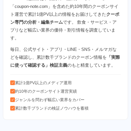
「coupon-note.com」を含めた約10年間のクーポンサイ
ト運営で累計1億PV以上の情報をお届けしてきた
クーポ
ン専門の分析・編集チーム
です。 飲食・サービス・ア
プリなど幅広い業界の優待・割引情報を調査していま
す。
毎日、公式サイト・アプリ・LINE・SNS・メルマガな
どを確認し、累計数千ブランドのクーポン情報を
「実際
に使って確認する」検証主義
のもと精査しています。
累計1億PV以上のメディア運用
✓
約10年のクーポンサイト運営実績
✓
ジャンルを問わず幅広い業界をカバー
✓
累計数千ブランドの検証ノウハウを蓄積
✓