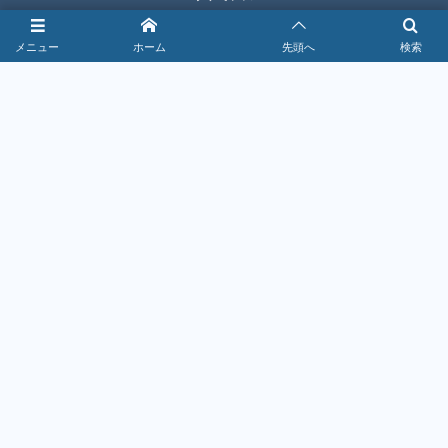
ラーメン・中華
メニュー
ホーム
先頭へ
検索
家具・家電
居酒屋
洋食・ステーキ
焼肉・韓国料理
雑貨
バル・レストラン
編集者情報
Contact