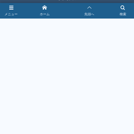
ラーメン・中華
メニュー
ホーム
先頭へ
検索
家具・家電
居酒屋
洋食・ステーキ
焼肉・韓国料理
雑貨
バル・レストラン
編集者情報
Contact