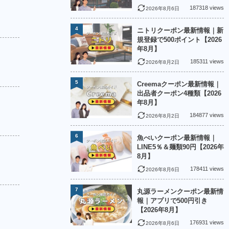
187318 views
2026年8月6日
4
ニトリクーポン最新情報｜新
規登録で500ポイント【2026
年8月】
185311 views
2026年8月2日
5
Creemaクーポン最新情報｜
出品者クーポン4種類【2026
年8月】
184877 views
2026年8月2日
6
魚べいクーポン最新情報｜
LINE5％＆麺類90円【2026年
8月】
178411 views
2026年8月6日
7
丸源ラーメンクーポン最新情
報｜アプリで500円引き
【2026年8月】
176931 views
2026年8月6日